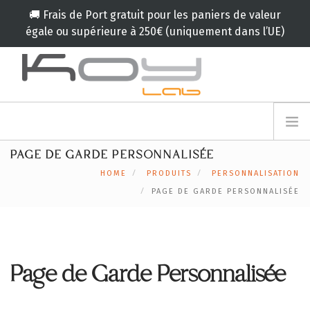
🚚 Frais de Port gratuit pour les paniers de valeur
égale ou supérieure à 250€ (uniquement dans l’UE)
info@koylab.com
MY.KOYLAB
PAGE DE GARDE PERSONNALISÉE
INSCRIVEZ VOUS
LE KOY LAB
HOME
PRODUITS
PERSONNALISATION
AMBASSADEURS
PAGE DE GARDE PERSONNALISÉE
NOS PARTENAIRES
PRODUITS
CAMPAGNES
Page de Garde Personnalisée
🟠
SERVICES
BLOG