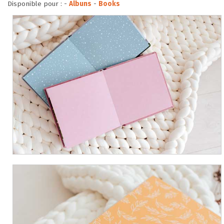
Disponible pour :
-
Albuns
-
Books
SUPPORT
CONTACTEZ-NOUS
FR