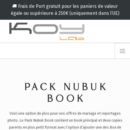
🚚 Frais de Port gratuit pour les paniers de valeur
égale ou supérieure à 250€ (uniquement dans l’UE)
info@koylab.com
MY.KOYLAB
INSCRIVEZ VOUS
LE KOY LAB
AMBASSADEURS
PACK NUBUK
NOS PARTENAIRES
PRODUITS
BOOK
CAMPAGNES
Voici une option de plus pour vos offres de mariage et reportages
🟠
SERVICES
photo. Le Pack Nubuk Book contient un book principal et deux copies
BLOG
parents en plus petit format avec l’option d’ajouter une des Box de