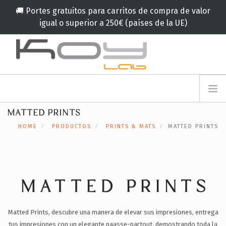
🚚 Portes gratuitos para carritos de compra de valor
igual o superior a 250€ (países de la UE)
info@koylab.com
MY.KOYLAB
MATTED PRINTS
REGISTRESE
NOSOTROS
HOME
PRODUCTOS
PRINTS & MATS
MATTED PRINTS
EMBAJADORES
COLABORADORES
PRODUCTOS
CAMPAÑA
MATTED PRINTS
🟠
SERVICIOS
Matted Prints, descubre una manera de elevar sus impresiones, entrega
BLOG
tus impresiones con un elegante paasse-partout, demostrando toda la