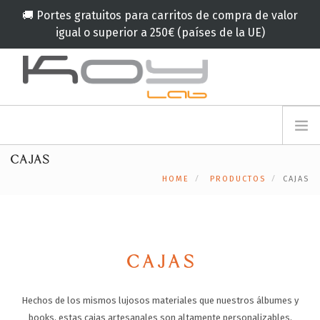
🚚 Portes gratuitos para carritos de compra de valor
igual o superior a 250€ (países de la UE)
info@koylab.com
MY.KOYLAB
CAJAS
REGISTRESE
NOSOTROS
HOME
PRODUCTOS
CAJAS
EMBAJADORES
COLABORADORES
PRODUCTOS
CAMPAÑA
CAJAS
🟠
SERVICIOS
Hechos de los mismos lujosos materiales que nuestros álbumes y
BLOG
books, estas cajas artesanales son altamente personalizables,