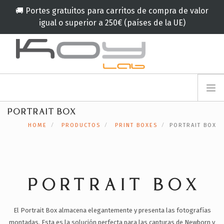
🚚 Portes gratuitos para carritos de compra de valor
igual o superior a 250€ (países de la UE)
info@koylab.com
MY.KOYLAB
PORTRAIT BOX
REGISTRESE
NOSOTROS
HOME
PRODUCTOS
PRINT BOXES
PORTRAIT BOX
EMBAJADORES
COLABORADORES
PRODUCTOS
CAMPAÑA
PORTRAIT BOX
🟠
SERVICIOS
El Portrait Box almacena elegantemente y presenta las fotografías
BLOG
montadas. Esta es la solución perfecta para las capturas de Newborn y