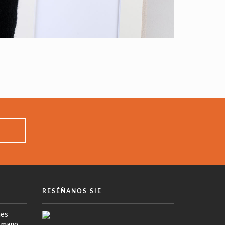
RESÉÑANOS SIE
mes
a mano