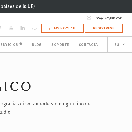
(países de la UE)
info@koylab.com
MY.KOYLAB
REGISTRESE
🟠
SERVICIOS
BLOG
SOPORTE
CONTACTA
ES
GICO
otografías directamente sin ningún tipo de
tudio!