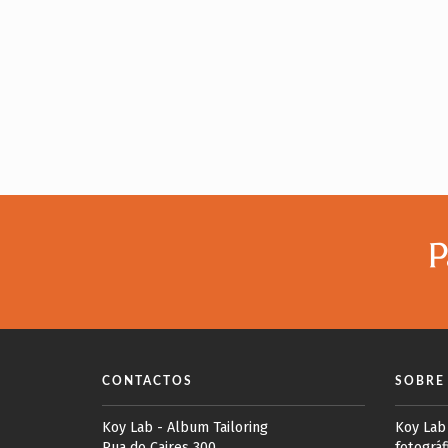
P
CONTACTOS
SOBRE
Koy Lab - Album Tailoring
Koy Lab
Rua do Caires 300
fotográf