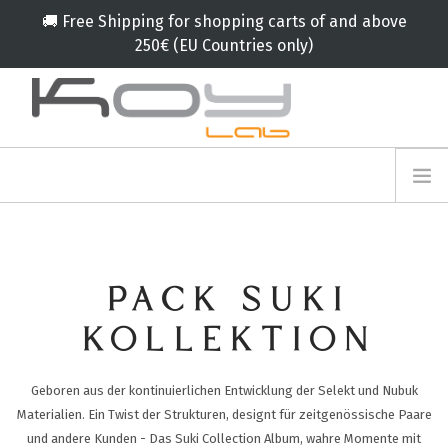
🚚 Free Shipping for shopping carts of and above
250€ (EU Countries only)
info@koylab.com
MY.KOYLAB
ANMELDEFORMULAR
ÜBER UNS
BOTSCHAFTER
PACK SUKI
PARTNERN
PRODUKT
KOLLEKTION
KAMPAGNE
Geboren aus der kontinuierlichen Entwicklung der Selekt und Nubuk
🟠
SERVICES
Materialien. Ein Twist der Strukturen, designt für zeitgenössische Paare
BLOG
und andere Kunden - Das Suki Collection Album, wahre Momente mit