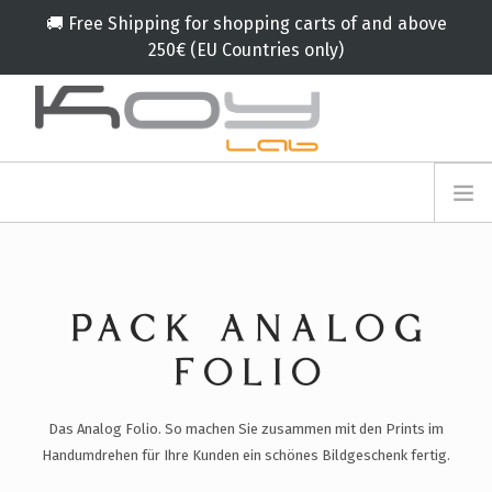
🚚 Free Shipping for shopping carts of and above
250€ (EU Countries only)
info@koylab.com
MY.KOYLAB
ANMELDEFORMULAR
ÜBER UNS
BOTSCHAFTER
PACK ANALOG
PARTNERN
PRODUKT
FOLIO
KAMPAGNE
Das Analog Folio. So machen Sie zusammen mit den Prints im
🟠
SERVICES
Handumdrehen für Ihre Kunden ein schönes Bildgeschenk fertig.
BLOG