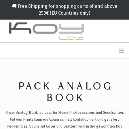
🚚 Free Shipping for shopping carts of and above
250€ (EU Countries only)
info@koylab.com
MY.KOYLAB
ANMELDEFORMULAR
ÜBER UNS
BOTSCHAFTER
PACK ANALOG
PARTNERN
PRODUKT
BOOK
KAMPAGNE
Unser Analog Book ist ideal für kleine Photosessions und Geschichten.
🟠
SERVICES
Mit den Prints kann ein Album schnell konfektioniert und geliefert
BLOG
werden. Das Album mit Cover und Blättern wird in der gewohnten Koy