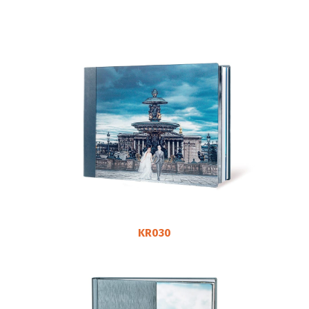
KR030