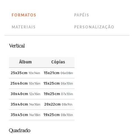
FORMATOS
PAPÉIS
MATERIAIS
PERSONALIZAÇÃO
Vertical
Álbum
Cópias
25x35cm
15x21cm
10x14in
06x08in
25x40cm
15x25cm
10x16in
06x10in
30x40cm
19x25cm
12x16in
07x10in
35x40cm
20x22cm
14x16in
08x9in
35x45cm
19x25cm
14x18in
08x10in
Quadrado