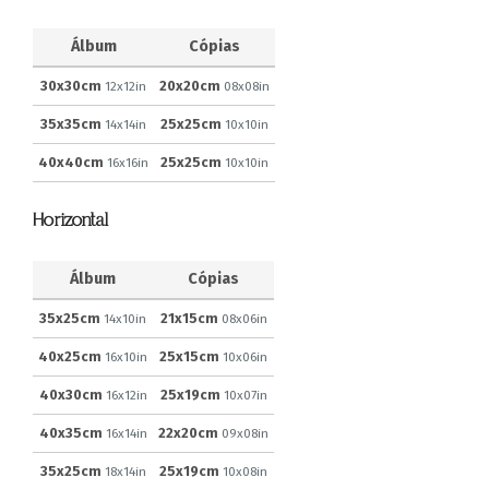
Álbum
Cópias
30x30cm
20x20cm
12x12in
08x08in
35x35cm
25x25cm
14x14in
10x10in
40x40cm
25x25cm
16x16in
10x10in
Horizontal
Álbum
Cópias
35x25cm
21x15cm
14x10in
08x06in
40x25cm
25x15cm
16x10in
10x06in
40x30cm
25x19cm
16x12in
10x07in
40x35cm
22x20cm
16x14in
09x08in
35x25cm
25x19cm
18x14in
10x08in