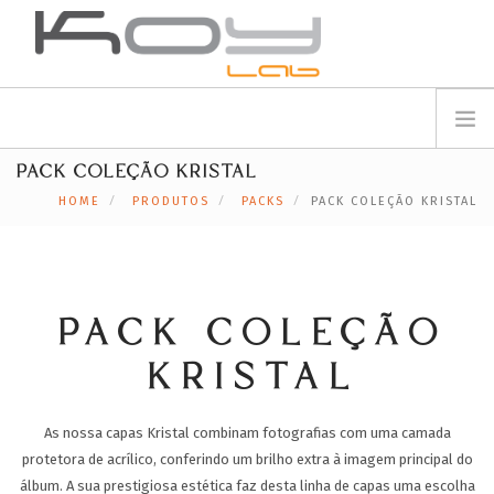
info@koylab.com
MY.KOYLAB
PACK COLEÇÃO KRISTAL
REGISTE-SE
SOBRE NÓS
HOME
PRODUTOS
PACKS
PACK COLEÇÃO KRISTAL
EMBAIXADORES
PARCEIROS
PRODUTOS
CAMPANHAS
PACK COLEÇÃO
🟠
SERVIÇOS
KRISTAL
BLOG
SUPORTE
As nossa capas Kristal combinam fotografias com uma camada
protetora de acrílico, conferindo um brilho extra à imagem principal do
CONTACTOS
álbum.
A sua prestigiosa estética faz desta linha de capas uma escolha