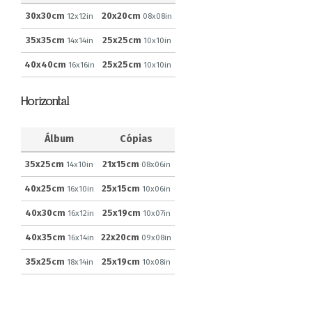
30x30cm
20x20cm
12x12in
08x08in
35x35cm
25x25cm
14x14in
10x10in
40x40cm
25x25cm
16x16in
10x10in
Horizontal
Álbum
Cópias
35x25cm
21x15cm
14x10in
08x06in
40x25cm
25x15cm
16x10in
10x06in
40x30cm
25x19cm
16x12in
10x07in
40x35cm
22x20cm
16x14in
09x08in
35x25cm
25x19cm
18x14in
10x08in