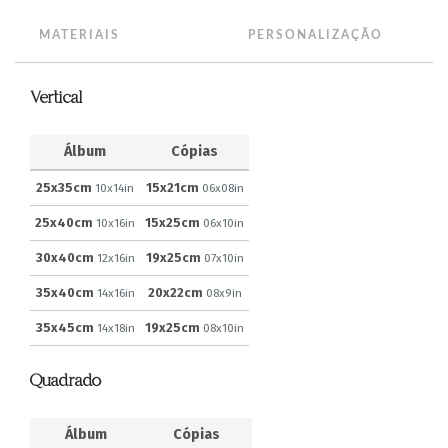
MATERIAIS
PERSONALIZAÇÃO
Vertical
Álbum
Cópias
25x35cm
15x21cm
10x14in
06x08in
25x40cm
15x25cm
10x16in
06x10in
30x40cm
19x25cm
12x16in
07x10in
35x40cm
20x22cm
14x16in
08x9in
35x45cm
19x25cm
14x18in
08x10in
Quadrado
Álbum
Cópias