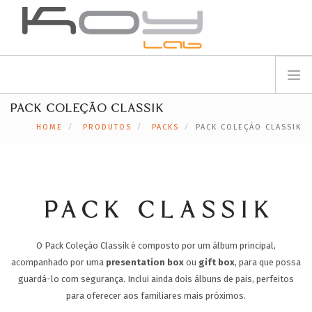
info@koylab.com
MY.KOYLAB
PACK COLEÇÃO CLASSIK
REGISTE-SE
SOBRE NÓS
HOME
PRODUTOS
PACKS
PACK COLEÇÃO CLASSIK
EMBAIXADORES
PARCEIROS
PRODUTOS
CAMPANHAS
PACK CLASSIK
🟠
SERVIÇOS
O Pack Coleção Classik é composto por um álbum principal,
BLOG
acompanhado por uma
presentation box
ou
gift box
, para que possa
SUPORTE
guardá-lo com segurança. Inclui ainda dois álbuns de pais, perfeitos
CONTACTOS
para oferecer aos familiares mais próximos.