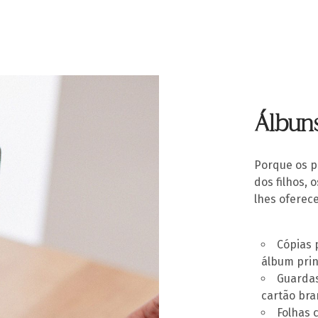
Álbuns
Porque os p
dos filhos,
lhes oferec
Cópias 
álbum prin
Guardas
cartão bra
Folhas 