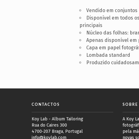
Vendido em conjuntos 
Disponível em todos o
principais
Núcleo das folhas: bra
Apenas disponível em p
Capa em papel fotográf
Lombada standard
Produzido cuidadosam
CONTACTOS
SOBRE
Koy Lab - Album Tailoring
A Koy L
Rua do Caires 300
fotográf
4700-207 Braga, Portugal
pela mã
info@koylab.com
novas s